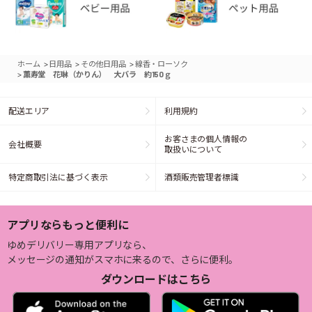
>
>
>
ホーム
日用品
その他日用品
線香・ローソク
>
薫寿堂 花琳（かりん） 大バラ 約150ｇ
配送エリア
利用規約
お客さまの個人情報の
会社概要
取扱いについて
特定商取引法に基づく表示
酒類販売管理者標識
アプリならもっと便利に
ゆめデリバリー専用アプリなら、
メッセージの通知がスマホに来るので、さらに便利。
ダウンロードはこちら