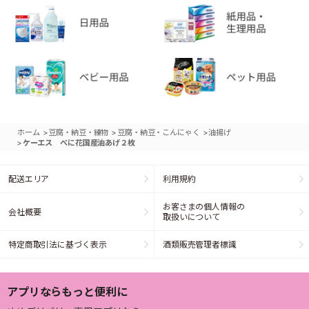
>
>
>
ホーム
豆腐・納豆・練物
豆腐・納豆・こんにゃく
油揚げ
>
ケーエス べに花国産油あげ２枚
配送エリア
利用規約
お客さまの個人情報の
会社概要
取扱いについて
特定商取引法に基づく表示
酒類販売管理者標識
アプリならもっと便利に