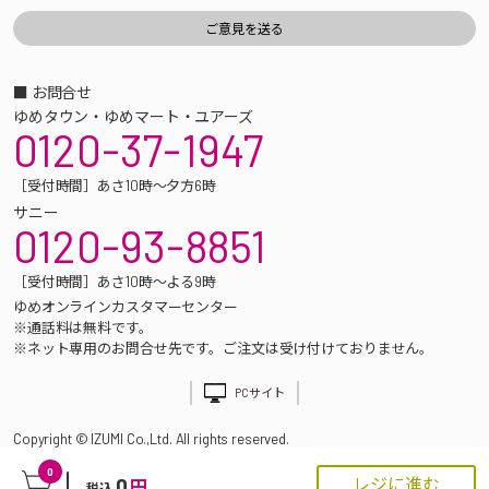
■ お問合せ
ゆめタウン・ゆめマート・ユアーズ
0120-37-1947
［受付時間］あさ10時～夕方6時
サニー
0120-93-8851
［受付時間］あさ10時～よる9時
ゆめオンラインカスタマーセンター
※通話料は無料です。
※ネット専用のお問合せ先です。ご注文は受け付けておりません。
PCサイト
Copyright © IZUMI Co.,Ltd. All rights reserved.
0
0
レジに進む
円
税込