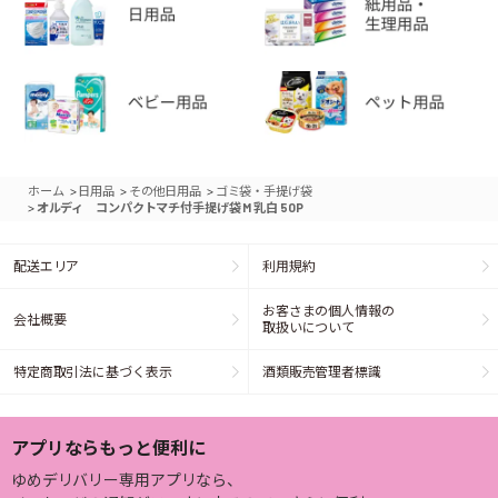
>
>
>
ホーム
日用品
その他日用品
ゴミ袋・手提げ袋
>
オルディ コンパクトマチ付手提げ袋 M 乳白 50P
配送エリア
利用規約
お客さまの個人情報の
会社概要
取扱いについて
特定商取引法に基づく表示
酒類販売管理者標識
アプリならもっと便利に
ゆめデリバリー専用アプリなら、