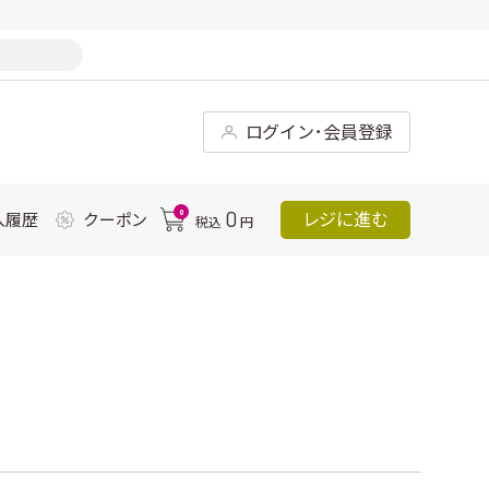
ログイン･会員登録
0
0
レジに進む
入履歴
クーポン
税込
円
ニ