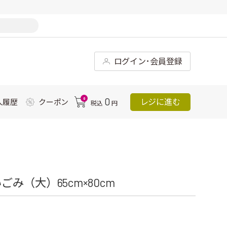
ログイン･会員登録
0
0
レジに進む
入履歴
クーポン
税込
円
（大）65cm×80cm