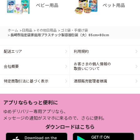
>
>
>
ホーム
日用品
その他日用品
ゴミ袋・手提げ袋
>
長崎市指定袋家庭用プラスチック製容器包装（大）65cm×80cm
配送エリア
利用規約
お客さまの個人情報の
会社概要
取扱いについて
特定商取引法に基づく表示
酒類販売管理者標識
アプリならもっと便利に
ゆめデリバリー専用アプリなら、
メッセージの通知がスマホに来るので、さらに便利。
ダウンロードはこちら