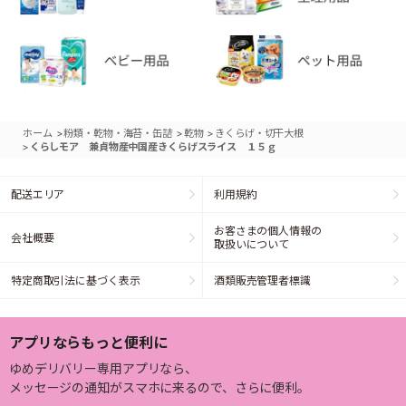
>
>
>
ホーム
粉類・乾物・海苔・缶詰
乾物
きくらげ・切干大根
>
くらしモア 兼貞物産中国産きくらげスライス １５ｇ
配送エリア
利用規約
お客さまの個人情報の
会社概要
取扱いについて
特定商取引法に基づく表示
酒類販売管理者標識
アプリならもっと便利に
ゆめデリバリー専用アプリなら、
メッセージの通知がスマホに来るので、さらに便利。