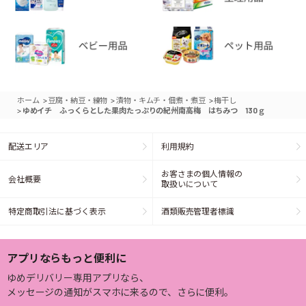
>
>
>
ホーム
豆腐・納豆・練物
漬物・キムチ・佃煮・煮豆
梅干し
>
ゆめイチ ふっくらとした果肉たっぷりの紀州南高梅 はちみつ 130ｇ
配送エリア
利用規約
お客さまの個人情報の
会社概要
取扱いについて
特定商取引法に基づく表示
酒類販売管理者標識
アプリならもっと便利に
ゆめデリバリー専用アプリなら、
メッセージの通知がスマホに来るので、さらに便利。