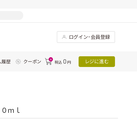
ログイン･会員登録
0
0
レジに進む
入履歴
クーポン
税込
円
８０ｍｌ