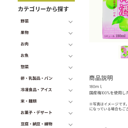
カテゴリーから探す
野菜
果物
お肉
お魚
惣菜
商品説明
卵・乳製品・パン
180ｍｌ
冷凍食品・アイス
国産梅100%を使用
米・麺類
※写真はイメージです
になっている場合もご
お菓子・デザート
豆腐・納豆・練物