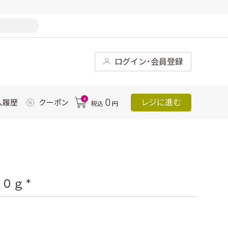
ログイン･会員登録
0
0
レジに進む
入履歴
クーポン
税込
円
０ｇ *