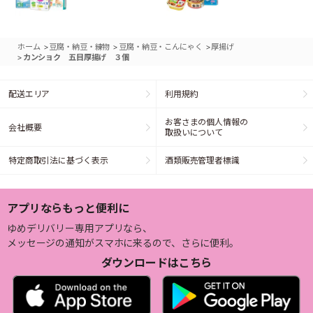
>
>
>
ホーム
豆腐・納豆・練物
豆腐・納豆・こんにゃく
厚揚げ
>
カンショク 五目厚揚げ ３個
配送エリア
利用規約
お客さまの個人情報の
会社概要
取扱いについて
特定商取引法に基づく表示
酒類販売管理者標識
アプリならもっと便利に
ゆめデリバリー専用アプリなら、
メッセージの通知がスマホに来るので、さらに便利。
ダウンロードはこちら