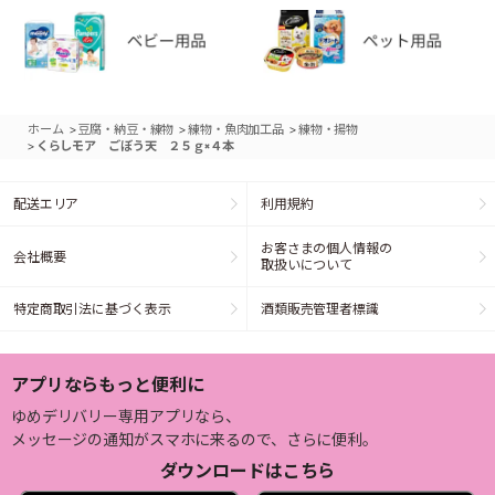
>
>
>
ホーム
豆腐・納豆・練物
練物・魚肉加工品
練物・揚物
>
くらしモア ごぼう天 ２５ｇ×４本
配送エリア
利用規約
お客さまの個人情報の
会社概要
取扱いについて
特定商取引法に基づく表示
酒類販売管理者標識
アプリならもっと便利に
ゆめデリバリー専用アプリなら、
メッセージの通知がスマホに来るので、さらに便利。
ダウンロードはこちら