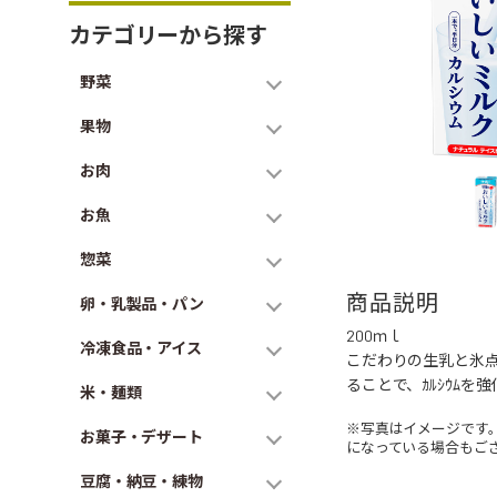
カテゴリーから探す
野菜
果物
お肉
お魚
惣菜
商品説明
卵・乳製品・パン
200ｍｌ
冷凍食品・アイス
こだわりの生乳と氷点濃
ることで、ｶﾙｼｳﾑを
米・麺類
※写真はイメージです
お菓子・デザート
になっている場合もご
豆腐・納豆・練物