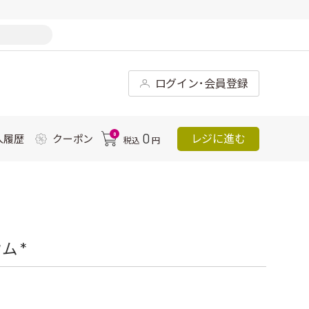
ログイン･会員登録
0
0
レジに進む
入履歴
クーポン
税込
円
 *