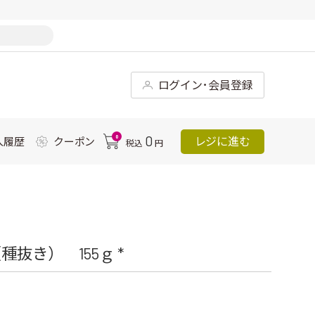
ログイン･会員登録
0
0
レジに進む
入履歴
クーポン
税込
円
抜き） 155ｇ *