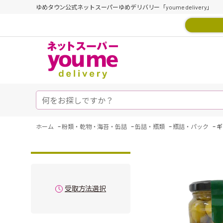
ゆめタウン公式ネットスーパーゆめデリバリー「youme delivery」
-
-
-
-
ホーム
粉類・乾物・海苔・缶詰
缶詰・瓶類
瓶詰・パック
ギ
受取方法選択