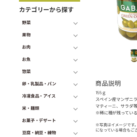
カテゴリーから探す
野菜
果物
お肉
お魚
惣菜
商品説明
卵・乳製品・パン
155ｇ
冷凍食品・アイス
スペイン産マンザニ
マティーニ、サラダ等
米・麺類
※稀に種が残ってい
お菓子・デザート
※写真はイメージです
になっている場合もご
豆腐・納豆・練物