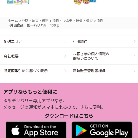
>
>
>
ホーム
豆腐・納豆・練物
漬物・キムチ・佃煮・煮豆
漬物
>
片山食品 割干ハリハリ 100ｇ
配送エリア
利用規約
お客さまの個人情報の
会社概要
取扱いについて
特定商取引法に基づく表示
酒類販売管理者標識
アプリならもっと便利に
ゆめデリバリー専用アプリなら、
メッセージの通知がスマホに来るので、さらに便利。
ダウンロードはこちら