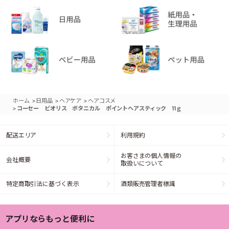
>
>
>
ホーム
日用品
ヘアケア
ヘアコスメ
>
コーセー ビオリス ボタニカル ポイントヘアスティック 11ｇ
配送エリア
利用規約
お客さまの個人情報の
会社概要
取扱いについて
特定商取引法に基づく表示
酒類販売管理者標識
アプリならもっと便利に