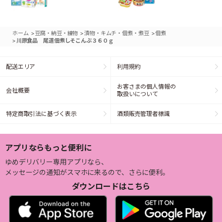
>
>
>
ホーム
豆腐・納豆・練物
漬物・キムチ・佃煮・煮豆
佃煮
>
川原食品 尾道佃煮しそこんぶ３６０ｇ
配送エリア
利用規約
お客さまの個人情報の
会社概要
取扱いについて
特定商取引法に基づく表示
酒類販売管理者標識
アプリならもっと便利に
ゆめデリバリー専用アプリなら、
メッセージの通知がスマホに来るので、さらに便利。
ダウンロードはこちら