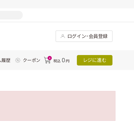
ログイン･会員登録
0
0
レジに進む
入履歴
クーポン
税込
円