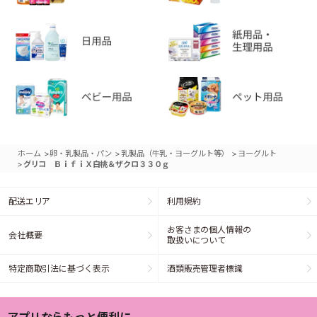
>
>
>
ホーム
卵・乳製品・パン
乳製品（牛乳・ヨーグルト等）
ヨーグルト
>
グリコ ＢｉｆｉＸ白桃＆ザクロ３３０ｇ
配送エリア
利用規約
お客さまの個人情報の
会社概要
取扱いについて
特定商取引法に基づく表示
酒類販売管理者標識
アプリならもっと便利に