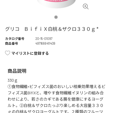
グリコ ＢｉｆｉＸ白桃＆ザクロ３３０ｇ *
カタログ番号
20-15-01097
商品番号
4971666411409
マイリストに登録する
商品説明
330ｇ
①食物繊維×ビフィズス菌のおいしい相乗効果増えるビ
フィズス菌BifiXと、増やす食物繊維イヌリンの組み合
わせにより、若さのカギである腸を健康にするヨーグ
ルト。②白桃＆ザクロたっぷり楽しめる大容量３３０
ｇの白桃＆ザクロヨーグルトです。２種類のフルーツ