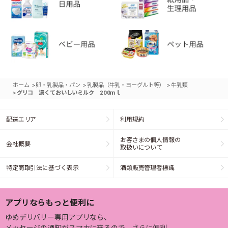
>
>
>
ホーム
卵・乳製品・パン
乳製品（牛乳・ヨーグルト等）
牛乳類
>
グリコ 濃くておいしいミルク 200ｍｌ
配送エリア
利用規約
お客さまの個人情報の
会社概要
取扱いについて
特定商取引法に基づく表示
酒類販売管理者標識
アプリならもっと便利に
ゆめデリバリー専用アプリなら、
メッセージの通知がスマホに来るので、さらに便利。