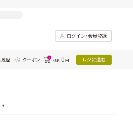
ログイン･会員登録
0
0
レジに進む
入履歴
クーポン
税込
円
*