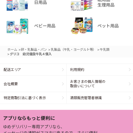
>
>
>
ホーム
卵・乳製品・パン
乳製品（牛乳・ヨーグルト等）
牛乳類
>
グリコ 幼児優良牛乳４個入
配送エリア
利用規約
お客さまの個人情報の
会社概要
取扱いについて
特定商取引法に基づく表示
酒類販売管理者標識
アプリならもっと便利に
ゆめデリバリー専用アプリなら、
メッセージの通知がスマホに来るので、さらに便利。