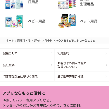
>
>
>
>
ホーム
調味料・油
調味料
香辛料
ハウスあらびきコショー袋１２ｇ
配送エリア
利用規約
お客さまの個人情報の
会社概要
取扱いについて
特定商取引法に基づく表示
酒類販売管理者標識
アプリならもっと便利に
ゆめデリバリー専用アプリなら、
メッセージの通知がスマホに来るので、さらに便利。