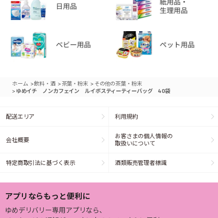
>
>
>
ホーム
飲料・酒
茶葉・粉末
その他の茶葉・粉末
>
ゆめイチ ノンカフェイン ルイボスティーティーバッグ 40袋
配送エリア
利用規約
お客さまの個人情報の
会社概要
取扱いについて
特定商取引法に基づく表示
酒類販売管理者標識
アプリならもっと便利に
ゆめデリバリー専用アプリなら、