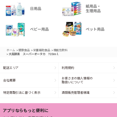
>
>
>
ホーム
健康食品
栄養補助食品
機能性飲料
>
大高酵素 スーパーオータカ 720ｍｌ
配送エリア
利用規約
お客さまの個人情報の
会社概要
取扱いについて
特定商取引法に基づく表示
酒類販売管理者標識
アプリならもっと便利に