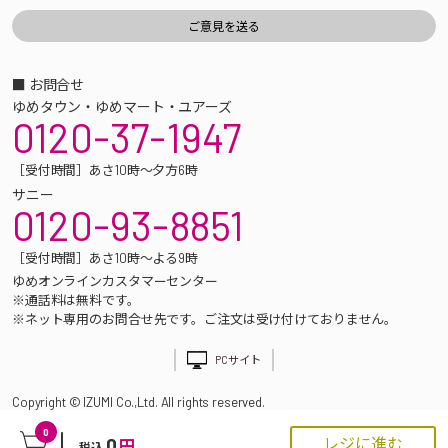
■ お問合せ
ゆめタウン・ゆめマート・ユアーズ
0120-37-1947
［受付時間］あさ10時～夕方6時
サニー
0120-93-8851
［受付時間］あさ10時～よる9時
ゆめオンラインカスタマーセンター
※通話料は無料です。
※ネット専用のお問合せ先です。ご注文は受け付けておりません。
PCサイト
Copyright © IZUMI Co.,Ltd. All rights reserved.
0
0
レジに進む
円
税込