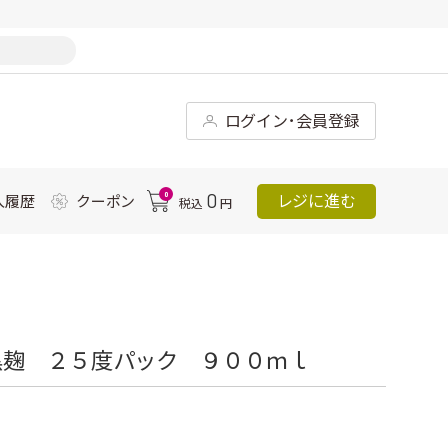
ログイン･会員登録
0
0
レジに進む
入履歴
クーポン
税込
円
黒麹 ２５度パック ９００ｍｌ