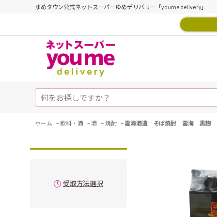
ゆめタウン公式ネットスーパーゆめデリバリー「youme delivery」
-
-
-
-
ホーム
飲料・酒
酒
焼酎
雲海酒造 そば焼酎 雲海 黒麹 
受取方法選択