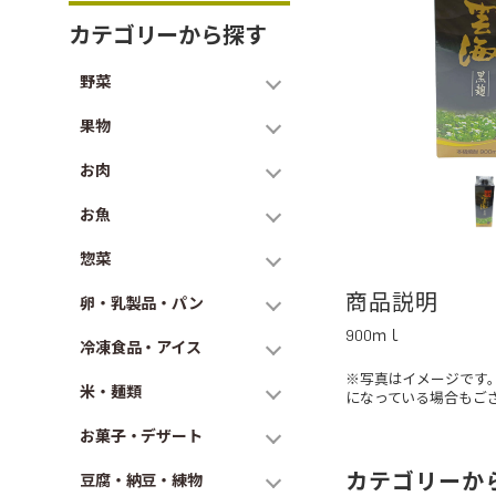
カテゴリーから探す
野菜
果物
お肉
お魚
惣菜
商品説明
卵・乳製品・パン
900ｍｌ
冷凍食品・アイス
※写真はイメージです
米・麺類
になっている場合もご
お菓子・デザート
カテゴリーか
豆腐・納豆・練物