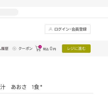
ログイン･会員登録
0
0
レジに進む
入履歴
クーポン
税込
円
 あおさ 1食 *