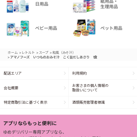
>
>
>
ホーム
レトルト
スープ
和風（みそ汁）
>
アマノフーズ いつものおみそ汁 こく旨だしあさり 1食
配送エリア
利用規約
お客さまの個人情報の
会社概要
取扱いについて
特定商取引法に基づく表示
酒類販売管理者標識
アプリならもっと便利に
ゆめデリバリー専用アプリなら、