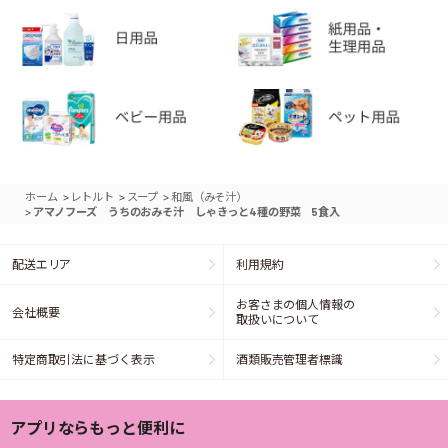
>
>
>
ホーム
レトルト
スープ
和風（みそ汁）
>
アマノフーズ うちのおみそ汁 しゃきっと4種の野菜 5食入
配送エリア
利用規約
お客さまの個人情報の
会社概要
取扱いについて
特定商取引法に基づく表示
酒類販売管理者標識
アプリならもっと便利に