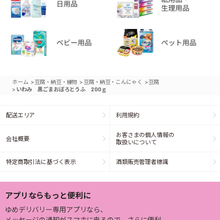
>
>
>
ホーム
豆腐・納豆・練物
豆腐・納豆・こんにゃく
豆腐
>
いわみ 黒ごまおぼろとうふ 200ｇ
配送エリア
利用規約
お客さまの個人情報の
会社概要
取扱いについて
特定商取引法に基づく表示
酒類販売管理者標識
アプリならもっと便利に
ゆめデリバリー専用アプリなら、
メッセージの通知がスマホに来るので、さらに便利。