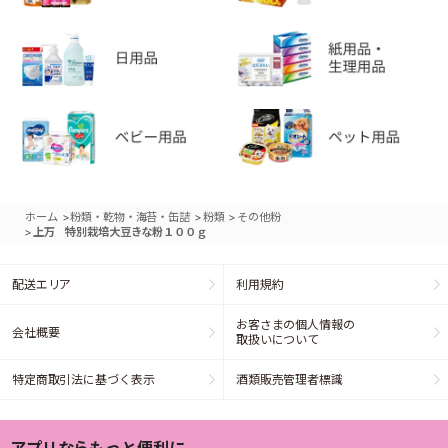
>
>
>
ホーム
粉類・乾物・海苔・缶詰
粉類
その他粉
>
上万 特別栽培大豆きな粉１００ｇ
配送エリア
利用規約
お客さまの個人情報の
会社概要
取扱いについて
特定商取引法に基づく表示
酒類販売管理者標識
アプリならもっと便利に