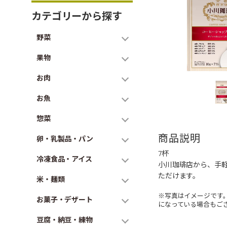
カテゴリーから探す
野菜
果物
お肉
お魚
惣菜
商品説明
卵・乳製品・パン
7杯
冷凍食品・アイス
小川珈琲店から、手
ただけます。
米・麺類
※写真はイメージです
お菓子・デザート
になっている場合もご
豆腐・納豆・練物