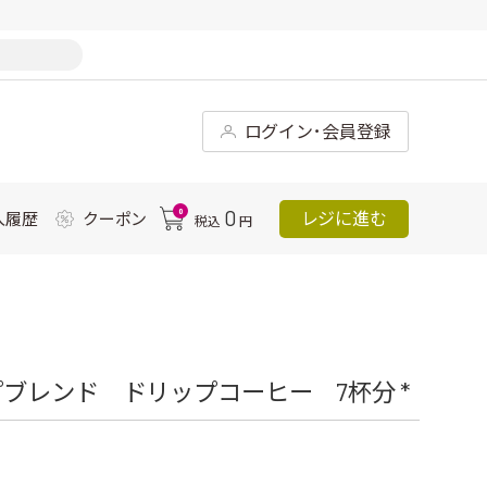
ログイン･会員登録
0
0
レジに進む
入履歴
クーポン
税込
円
ブレンド ドリップコーヒー 7杯分 *