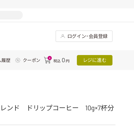
ログイン･会員登録
0
0
レジに進む
入履歴
クーポン
税込
円
ンド ドリップコーヒー 10g×7杯分