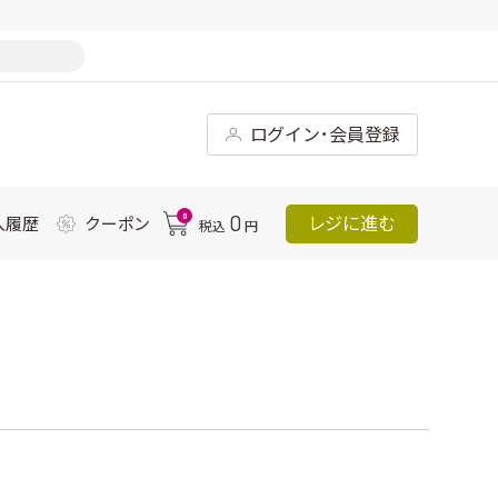
ログイン･会員登録
0
0
レジに進む
入履歴
クーポン
税込
円