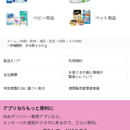
>
>
>
ホーム
粉類・乾物・海苔・缶詰
粉類
その他粉
>
伊福穀粉 きな粉２００ｇ
配送エリア
利用規約
お客さまの個人情報の
会社概要
取扱いについて
特定商取引法に基づく表示
酒類販売管理者標識
アプリならもっと便利に
ゆめデリバリー専用アプリなら、
メッセージの通知がスマホに来るので、さらに便利。