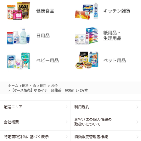
>
>
>
ホーム
飲料・酒
飲料
お茶
>
【ケース販売】ゆめイチ 烏龍茶 500ｍｌ×24本
配送エリア
利用規約
お客さまの個人情報の
会社概要
取扱いについて
特定商取引法に基づく表示
酒類販売管理者標識