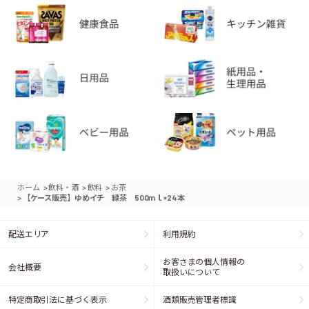
>
>
>
ホーム
飲料・酒
飲料
お茶
>
【ケース販売】ゆめイチ 緑茶 500ｍｌ×24本
配送エリア
利用規約
お客さまの個人情報の
会社概要
取扱いについて
特定商取引法に基づく表示
酒類販売管理者標識