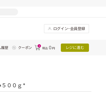
ログイン･会員登録
0
0
レジに進む
入履歴
クーポン
税込
円
５００ｇ *