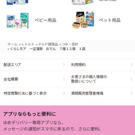
>
>
>
ホーム
レトルト
チルド調理品
つゆ・具材
>
くらしモア 一正蒲鉾 おでん ７種１２個 １袋
配送エリア
利用規約
お客さまの個人情報の
会社概要
取扱いについて
特定商取引法に基づく表示
酒類販売管理者標識
アプリならもっと便利に
ゆめデリバリー専用アプリなら、
メッセージの通知がスマホに来るので、さらに便利。