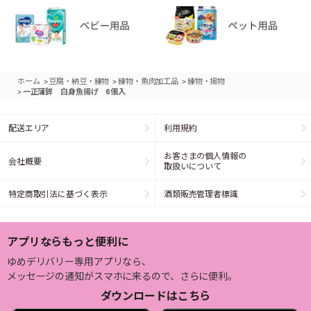
>
>
>
ホーム
豆腐・納豆・練物
練物・魚肉加工品
練物・揚物
>
一正蒲鉾 白身魚揚げ 6個入
配送エリア
利用規約
お客さまの個人情報の
会社概要
取扱いについて
特定商取引法に基づく表示
酒類販売管理者標識
アプリならもっと便利に
ゆめデリバリー専用アプリなら、
メッセージの通知がスマホに来るので、さらに便利。
ダウンロードはこちら