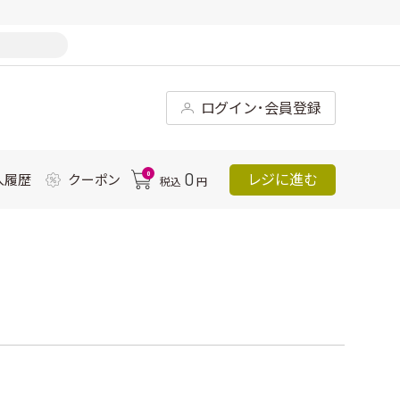
ログイン･会員登録
0
0
レジに進む
入履歴
クーポン
税込
円