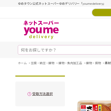
ゆめタウン公式ネットスーパーゆめデリバリー「youme delivery」
-
-
-
-
ホーム
豆腐・納豆・練物
練物・魚肉加工品
練物・揚物
素材
受取方法選択