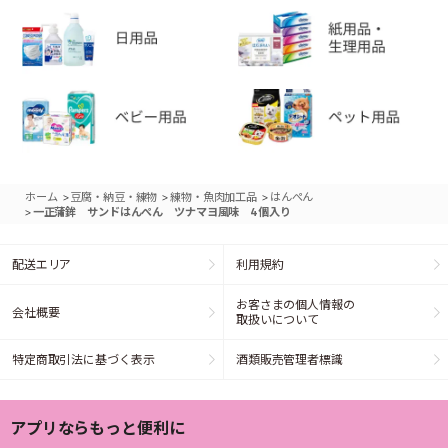
>
>
>
ホーム
豆腐・納豆・練物
練物・魚肉加工品
はんぺん
>
一正蒲鉾 サンドはんぺん ツナマヨ風味 4個入り
配送エリア
利用規約
お客さまの個人情報の
会社概要
取扱いについて
特定商取引法に基づく表示
酒類販売管理者標識
アプリならもっと便利に