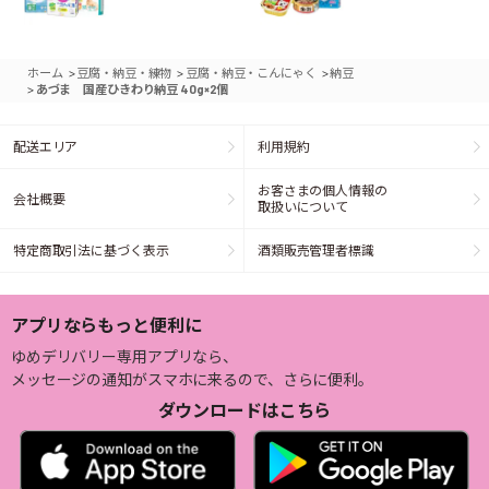
>
>
>
ホーム
豆腐・納豆・練物
豆腐・納豆・こんにゃく
納豆
>
あづま 国産ひきわり納豆 40g×2個
配送エリア
利用規約
お客さまの個人情報の
会社概要
取扱いについて
特定商取引法に基づく表示
酒類販売管理者標識
アプリならもっと便利に
ゆめデリバリー専用アプリなら、
メッセージの通知がスマホに来るので、さらに便利。
ダウンロードはこちら