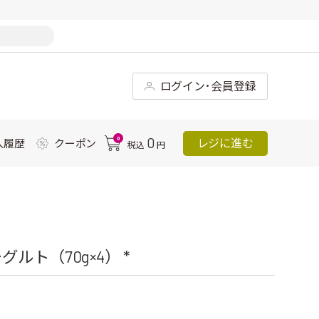
ログイン･会員登録
0
0
レジに進む
入履歴
クーポン
税込
円
ト（70g×4） *