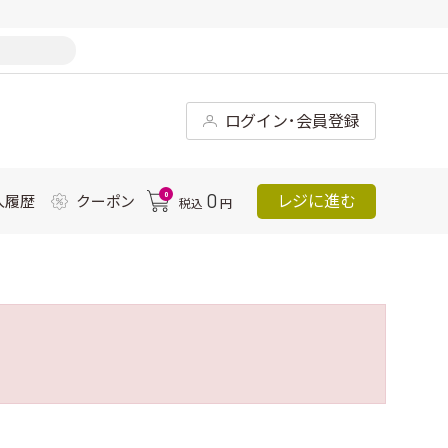
ログイン･会員登録
0
0
レジに進む
入履歴
クーポン
税込
円