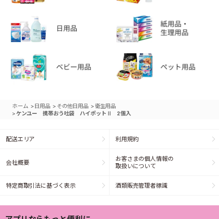
>
>
>
ホーム
日用品
その他日用品
衛生用品
>
ケンユー 携帯おう吐袋 ハイポットⅡ 2個入
配送エリア
利用規約
お客さまの個人情報の
会社概要
取扱いについて
特定商取引法に基づく表示
酒類販売管理者標識
アプリならもっと便利に