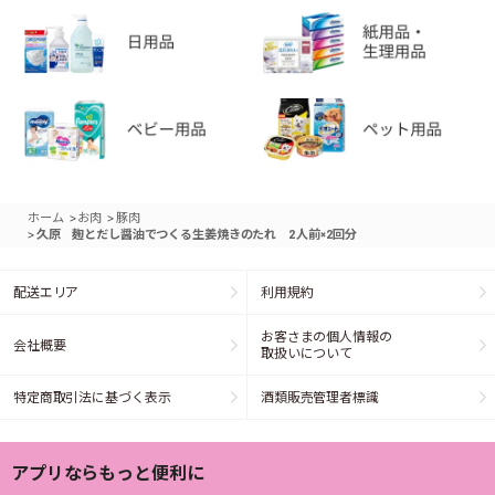
>
>
ホーム
お肉
豚肉
>
久原 麹とだし醤油でつくる生姜焼きのたれ 2人前×2回分
配送エリア
利用規約
お客さまの個人情報の
会社概要
取扱いについて
特定商取引法に基づく表示
酒類販売管理者標識
アプリならもっと便利に