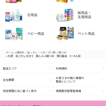
>
>
>
ホーム
調味料・油
だし・つゆ・ポン酢
鍋つゆ
>
久原 あごだし仕立て 豚しゃぶ鍋つゆ 薄口醤油 2～3人前
配送エリア
利用規約
お客さまの個人情報の
会社概要
取扱いについて
特定商取引法に基づく表示
酒類販売管理者標識