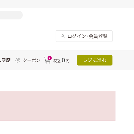
ログイン･会員登録
0
0
レジに進む
入履歴
クーポン
税込
円