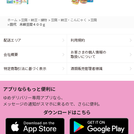
>
>
>
ホーム
豆腐・納豆・練物
豆腐・納豆・こんにゃく
豆腐
>
田代 木綿豆腐４００ｇ
配送エリア
利用規約
お客さまの個人情報の
会社概要
取扱いについて
特定商取引法に基づく表示
酒類販売管理者標識
アプリならもっと便利に
ゆめデリバリー専用アプリなら、
メッセージの通知がスマホに来るので、さらに便利。
ダウンロードはこちら